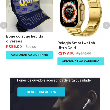
Boné coleção bebida
diversos
Relogio Smartwatch
R$
85,00
R$
99,00
Ultra Gold
R$
199,00
R$
240,00
ADICIONAR AO CARRINHO
RECÉM-CHEGADOS
ADICIONAR AO CARRINHO
ENGRENAGEM 360
Fones de ouvido WiRELESS
Fones de ouvido e acessórios de alta qualidade
NEGÓ
LIMIT
Desco
DESC
OFER
VEND
GRAN
Melho
DESC
FONE
QUEN
de 20
AGOR
SEMA
QUEN
VEND
Ediçã
AGOR
DE
DESCUBRA AGORA
em
Espor
OUVID
produ
2022
TOP