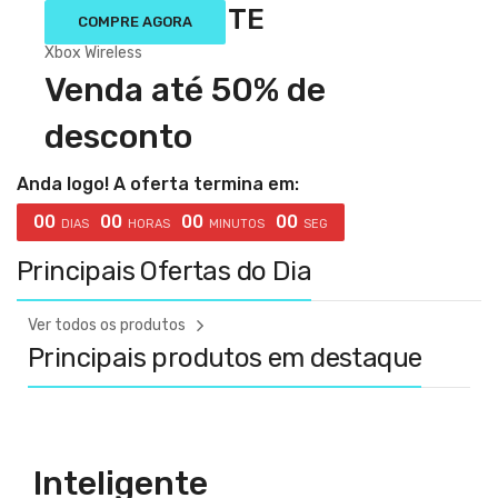
VENDA QUENTE
COMPRE AGORA
Xbox Wireless
Venda até 50% de
desconto
Anda logo! A oferta termina em:
00
00
00
00
DIAS
HORAS
MINUTOS
SEG
Principais Ofertas do Dia
Ver todos os produtos
Principais produtos em destaque
Inteligente