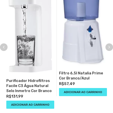
Filtro 6,5l Natalia Prime
Cor Branco/Azul
Purificador Hidrofiltros
R$
57,49
Facile C3 Água Natural
Selo Inmetro Cor Branco
ADICIONAR AO CARRINHO
R$
131,99
RECÉM-CHEGADOS
ADICIONAR AO CARRINHO
ENGRENAGEM 360