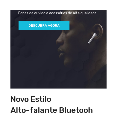
Fones de ouvido WiRELESS
Fones de ouvido e acessórios de alta qualidade
NEGÓ
LIMIT
Desco
DESC
OFER
VEND
GRAN
Melho
DESC
FONE
QUEN
de 20
AGOR
SEMA
QUEN
VEND
Ediçã
AGOR
DE
DESCUBRA AGORA
em
Espor
OUVID
produ
2022
TOP
Novo Estilo
Alto-falante Bluetooh