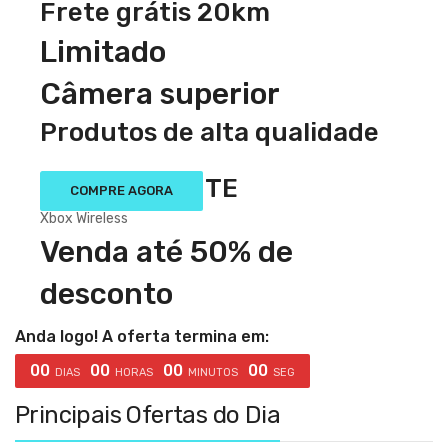
Frete grátis 20km
Limitado
Câmera superior
Produtos de alta qualidade
VENDA QUENTE
COMPRE AGORA
Xbox Wireless
Venda até 50% de
desconto
Anda logo! A oferta termina em:
00
00
00
00
DIAS
HORAS
MINUTOS
SEG
Principais Ofertas do Dia