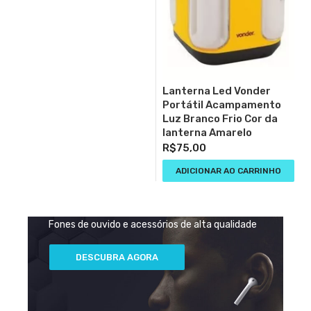
Lanterna Led Vonder
Portátil Acampamento
Luz Branco Frio Cor da
lanterna Amarelo
R$
75,00
RECÉM-CHEGADOS
ADICIONAR AO CARRINHO
ENGRENAGEM 360
Fones de ouvido WiRELESS
Fones de ouvido e acessórios de alta qualidade
NEGÓ
LIMIT
Desco
DESC
OFER
VEND
GRAN
Melho
DESC
FONE
QUEN
de 20
AGOR
SEMA
QUEN
VEND
Ediçã
AGOR
DE
DESCUBRA AGORA
em
Espor
OUVID
produ
2022
TOP