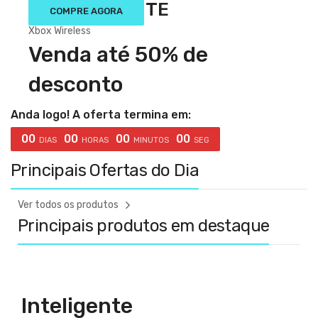
VENDA QUENTE
COMPRE AGORA
Xbox Wireless
Venda até 50% de
desconto
Anda logo! A oferta termina em:
00
00
00
00
DIAS
HORAS
MINUTOS
SEG
Principais Ofertas do Dia
Ver todos os produtos
Principais produtos em destaque
Inteligente