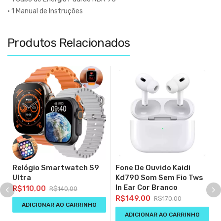
• 1 Manual de Instruções
Produtos Relacionados
Relógio Smartwatch S9
Fone De Ouvido Kaidi
Ultra
Kd790 Som Sem Fio Tws
In Ear Cor Branco
R$
110,00
R$
140,00
R$
149,00
R$
170,00
ADICIONAR AO CARRINHO
ADICIONAR AO CARRINHO