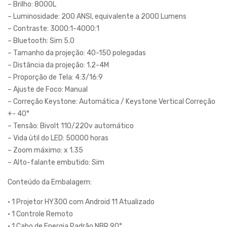
– Brilho: 8000L
– Luminosidade: 200 ANSI, equivalente a 2000 Lumens
– Contraste: 3000:1-4000:1
– Bluetooth: Sim 5.0
– Tamanho da projeção: 40-150 polegadas
– Distância da projeção: 1.2-4M
– Proporção de Tela: 4:3/16:9
– Ajuste de Foco: Manual
– Correção Keystone: Automática / Keystone Vertical Correção
+- 40°
– Tensão: Bivolt 110/220v automático
– Vida ùtil do LED: 50000 horas
– Zoom máximo: x 1.35
– Alto-falante embutido: Sim
Conteúdo da Embalagem:
• 1 Projetor HY300 com Android 11 Atualizado
• 1 Controle Remoto
• 1 Cabo de Energia Padrão NBR 90°